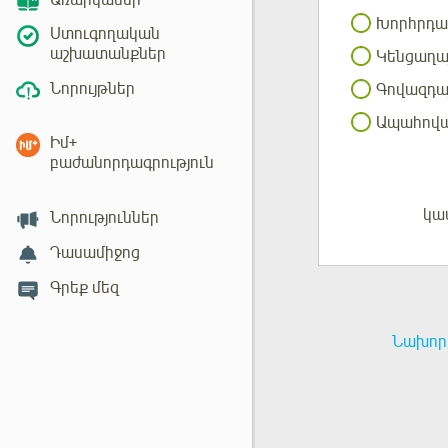
Առարկաներ
Խորհրդ
Ստուգողական
աշխատանքներ
Կենցաղա
Նորույթներ
Գովազդա
Ապահով
Իմ+
բաժանորդագրություն
կա
Մուտք
Նորություններ
Դասամիջոց
Գրեք մեզ
Նախորդ