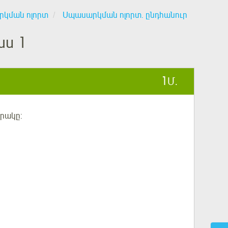
կման ոլորտ
Սպասարկման ոլորտ. ընդհանուր
աս 1
1
Մ.
րակը: