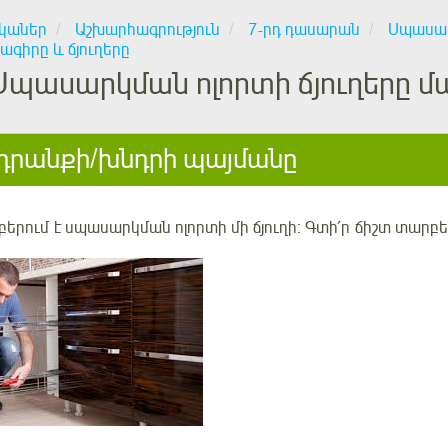
կաներ
Աշխարհագրություն
7-րդ դասարան
Սպասար
ագիրը և ճյուղերը
Սպասարկման ոլորտի ճյուղերը մ
րանքի/խնդրի պայմանը
երում է սպասարկման ոլորտի մի ճյուղի:
Գտի՛ր
ճիշտ տարբե