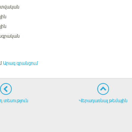
ատվական
յին
յին
ագրական
մ
Արագ գրանցում
 տեսություն
Վերադառնալ թեմային