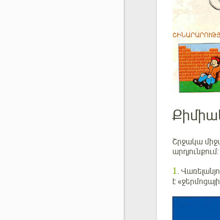
Քիմիակ
Շրջակա միջա
արդյունքում:
1
. Վառելանյ
է «ջերմոցայ