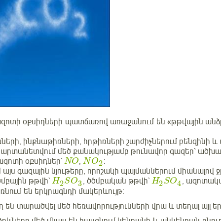
ազոտի օքսիդների
պատճառով առաջանում են «թթվային անձ
երի, ինքնաթիռների, հրթիռների շարժիչներում բենզինի և
ն արտանետվում մեծ քանակությամբ թունավոր գազեր՝ ածխա
 ազոտի օքսիդներ`
,
։
NO
N
O
2
 այս գազային նյութերը, որոշակի պայմաններում միանալով ջ
ծմբային թթվի`
, ծծմբական թթվի`
, ազոտակ
H
S
O
H
S
O
3
2
2
4
նում են երկրագնդի մակերևույթ։
 են տարածվել մեծ հեռավորությունների վրա և տեղալ այլ եր