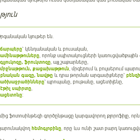
թյուն
րգանական նյութեր են.
ճարպերը
՝ կենդանական և բուսական,
ամինաթթուները
, որոնք սպիտակուցների կառուցվածքային «
գլյուկոզը, ֆրուկտոզը
, այլ շաքարները,
մրջնաթթուն, քացախաթթուն
, մրգերում և բույսերում պարո
-
բնական գազը, նավթը
և դրա թորման արգասիքները՝
բենզի
ածխաջրածինները
՝ պրոպանը, բութանը, ացետիլենը,
-
էթիլ սպիրտը
,
ացետոնը
:
ողմից ֆոտոսինթեզի գործընթացը կարգավորող
քլորոֆիլը, որ
 պարունակվող
հեմոգլոբինը
, որը ևս ունի շատ բարդ կառուցվ