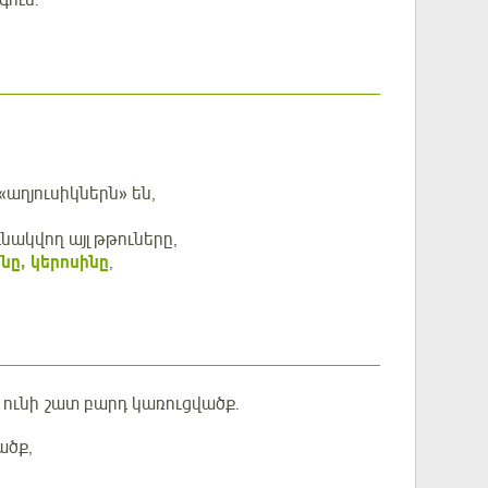
աղյուսիկներն» են,
ւնակվող այլ թթուները,
նը, կերոսինը
,
ն ունի շատ բարդ կառուցվածք.
ածք,