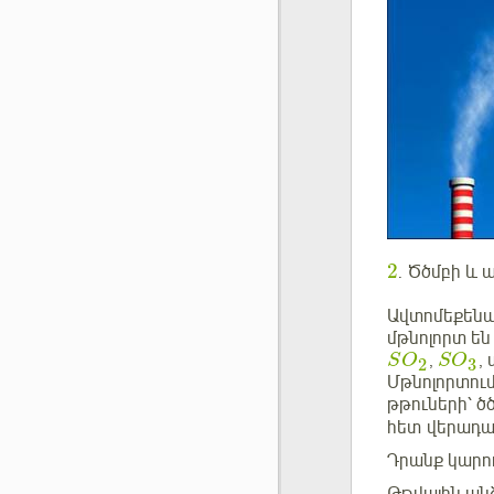
2
.
Ծծմբի և 
Ավտոմեքենան
մթնոլորտ ե
,
,
S
O
S
O
3
2
Մթնոլորտում
թթուների՝ ծ
հետ վերադառ
Դրանք կարող