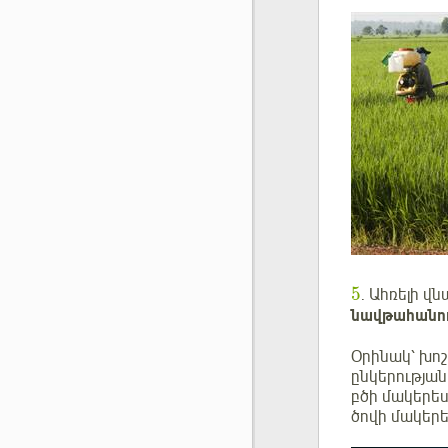
5
. Ահռելի վ
նավթահանող
Օրինակ՝ խո
ընկերությա
բծի մակերե
ծովի մակերե