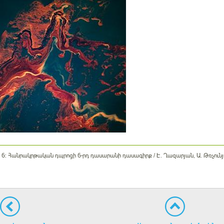
ն 6: Հանրակրթական դպրոցի 6-րդ դասարանի դասագիրք / Է. Ղազարյան, Ա. Թռչունյա