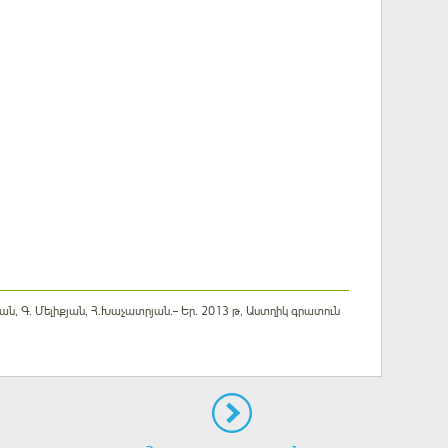
ն, Գ. Մելիքյան, Հ.Խաչատրյան.– Եր. 2013 թ, Աստղիկ գրատուն