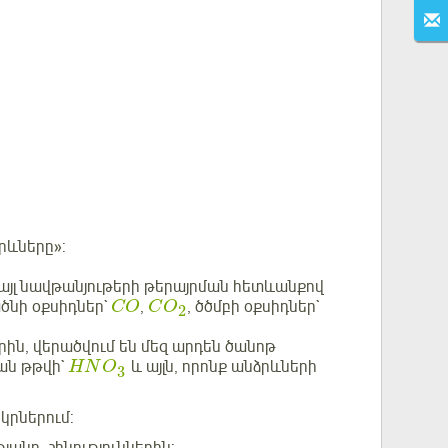
րևները»:
 այլ նավթանյութերի թերայրման հետևանքով
ծնի օքսիդներ`
,
, ծծմբի օքսիդներ`
CO
C
O
2
րին, վերածվում են մեզ արդեն ծանոթ
ան թթվի`
և այլն, որոնք անձրևների
HN
O
3
կրներում: