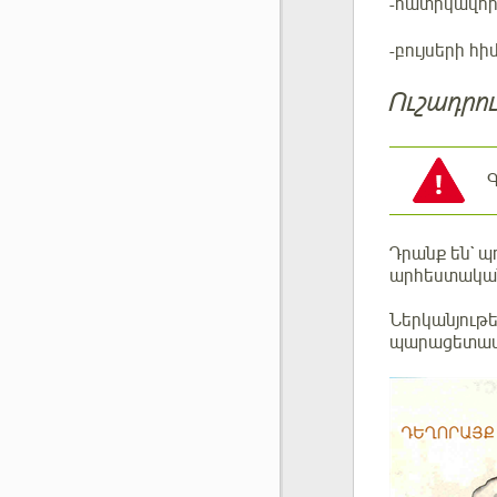
-հատիկավոր
-բույսերի հ
Ուշադրու
Գ
Դրանք են` պ
արհեստակա
Ներկանյութե
պարացետամո