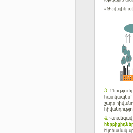
Թթվային անձ
«Թթվային ան
3
. Բնությու
հատկապես՝
շարք հիվանդ
հիվանդությ
4
. Վտանգավո
հերբիցիդնե
էկոհամակա