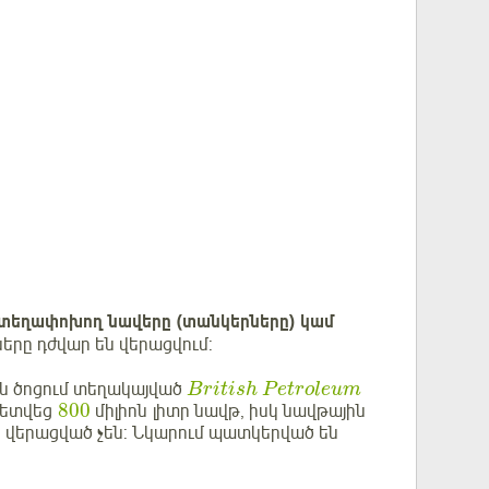
տեղափոխող նավերը (տանկերները) կամ
երը դժվար են վերացվում:
ան ծոցում տեղակայված
B
r
i
t
i
s
h
P
e
t
r
o
l
e
u
m
800
նետվեց
միլիոն լիտր նավթ, իսկ նավթային
ս վերացված չեն: Նկարում պատկերված են