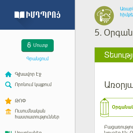
Առար
հիմք
5.
Օրգանա
Մուտք
Տեսությ
Գրանցում
Գլխավոր Էջ
Առօրյա
Որոնում կայքում
ԹՈՓ
Օրգանա
Ուսումնական
հաստատություններ
Բացառությո
նյութեր են: