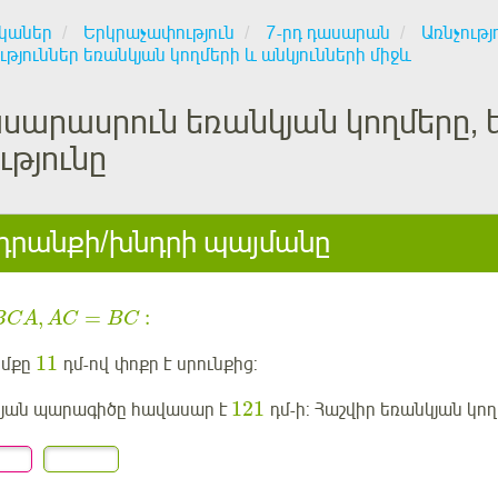
կաներ
Երկրաչափություն
7-րդ դասարան
Առնչությ
ւթյուններ եռանկյան կողմերի և անկյունների միջև
սարասրուն եռանկյան կողմերը, 
թյունը
րանքի/խնդրի պայմանը
,
=
:
BCA
AC
BC
11
իմքը
դմ
-ով
փոքր է
սրունքից:
121
յան պարագիծը հավասար է
դմ
-ի: Հաշվիր եռանկյան կող