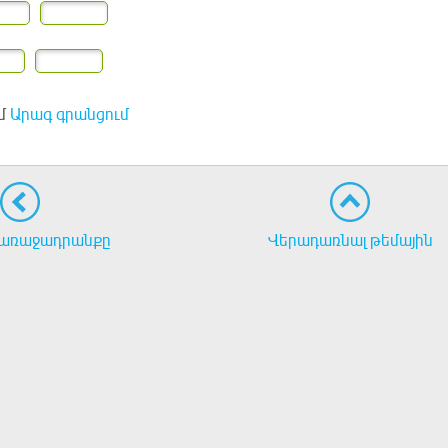
մ
Արագ գրանցում
առաջադրանքը
Վերադառնալ թեմային