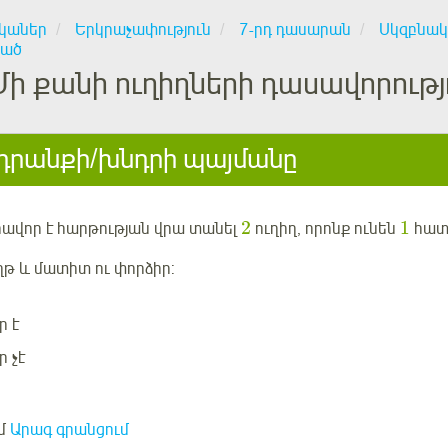
կաներ
Երկրաչափություն
7-րդ դասարան
Սկզբնակ
ած
Մի քանի ուղիղների դասավորությ
րանքի/խնդրի պայմանը
2
1
րավոր է հարթության վրա
տանել
ուղիղ, որոնք
ունեն
հատ
ղթ և մատիտ ու փորձիր:
ր է
 չէ
մ
Արագ գրանցում