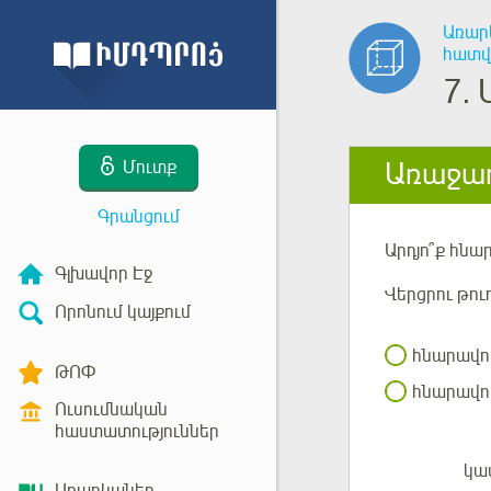
Առար
հատվ
7.
Առաջադ
Մուտք
Գրանցում
Արդյո՞ք հնա
Գլխավոր Էջ
Վերցրու թու
Որոնում կայքում
հնարավո
ԹՈՓ
հնարավոր
Ուսումնական
հաստատություններ
կա
Մուտք