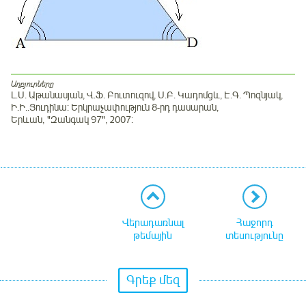
Աղբյուրները
Լ.Ս. Աթանասյան, Վ.Ֆ. Բուտուզով, Ս.Բ. Կադոմցև, Է.Գ. Պոզնյակ,
Ի.Ի..Յուդինա: Երկրաչափություն 8-րդ դասարան,
Երևան, "Զանգակ 97", 2007:
Վերադառնալ
Հաջորդ
թեմային
տեսությունը
Գրեք մեզ