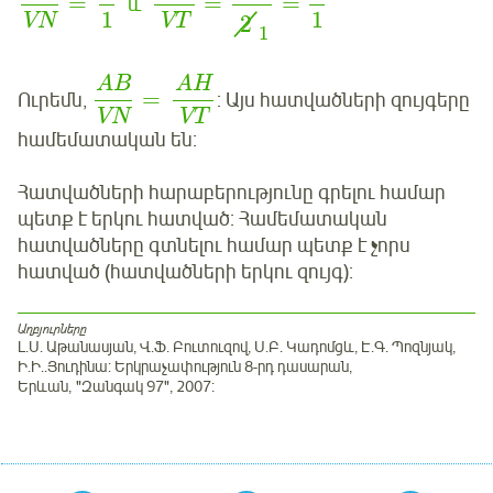
=
=
=
և
1
1
VN
VT
2
1
AB
AH
=
Ուրեմն,
: Այս հատվածների զույգերը
VN
VT
համեմատական են:
Հատվածների հարաբերությունը գրելու համար
պետք է երկու հատված: Համեմատական
հատվածները գտնելու համար պետք է չորս
հատված (հատվածների երկու զույգ):
Աղբյուրները
Լ.Ս. Աթանասյան, Վ.Ֆ. Բուտուզով, Ս.Բ. Կադոմցև, Է.Գ. Պոզնյակ,
Ի.Ի..Յուդինա: Երկրաչափություն 8-րդ դասարան,
Երևան, "Զանգակ 97", 2007: