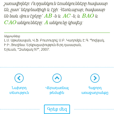
շառավիղներ: Ուղղանկյուն եռանկյունները հավասար
են, ըստ՝ ներքնաձիգի և էջի: Հետևաբար, հավասար
են նաև մյուս էջերը՝
-ն և
-ն, և
և
A
B
A
C
B
A
O
անկյունները:
անկյունը կիսվեց:
C
A
O
A
Աղբյուրները
Լ.Ս. Աթանասյան, Վ.Ֆ. Բուտուզով, Ս.Բ. Կադոմցև Է.Գ. Պոզնյակ,
Ի.Ի..Յուդինա: Երկրաչափություն 8-րդ դասարան,
Երևան, "Զանգակ 97", 2007:
Նախորդ
Վերադառնալ
Հաջորդ
տեսություն
թեմային
առաջադրանքը
Գրեք մեզ