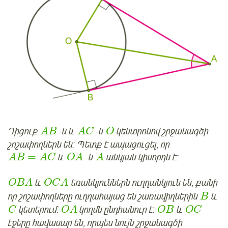
Դիցուք
-ն և
-ն
կենտրոնով շրջանագծի
A
B
A
C
O
շոշափողներն են: Պետք է ապացուցել, որ
=
և
-ն
անկյան կիսորդն է:
A
B
A
C
O
A
A
և
եռանկյուններն ուղղանկյուն են, քանի
O
B
A
O
C
A
որ շոշափողները ուղղահայաց են շառավիղներին
և
B
կետերում:
կողմն ընդհանուր է:
և
C
O
A
O
B
O
C
էջերը հավասար են, որպես նույն շրջանագծի