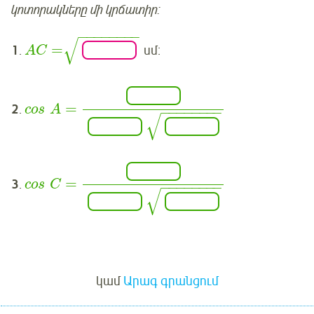
կոտորակները մի կրճատիր:
−
−
−
−
−
−
−
−
√
=
1
.
սմ:
A
C
=
2
.
cos
A
−
−
−
−
−
−
−
−
√
=
3
.
cos
C
−
−
−
−
−
−
−
−
√
Մուտք
կամ
Արագ գրանցում