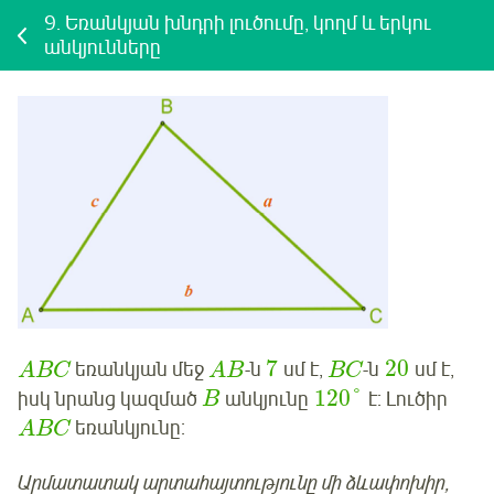
9.
Եռանկյան խնդրի լուծումը, կողմ և երկու
անկյունները
7
20
եռանկյան մեջ
-ն
սմ է,
-ն
սմ է,
A
B
C
A
B
B
C
120
°
իսկ նրանց կազմած
անկյունը
է: Լուծիր
B
եռանկյունը:
A
B
C
Արմատատակ արտահայտությունը մի ձևափոխիր,