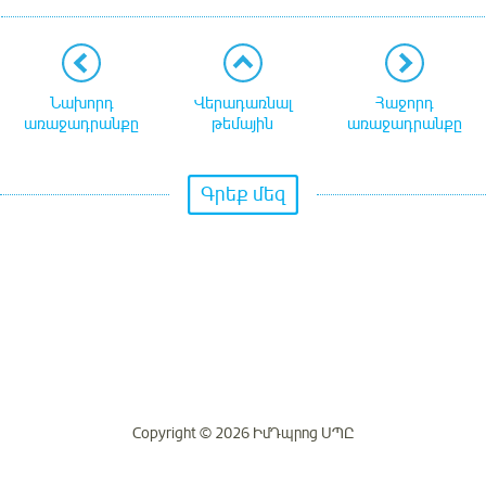
Նախորդ
Վերադառնալ
Հաջորդ
առաջադրանքը
թեմային
առաջադրանքը
Գրեք մեզ
Copyright © 2026 ԻմԴպրոց ՍՊԸ