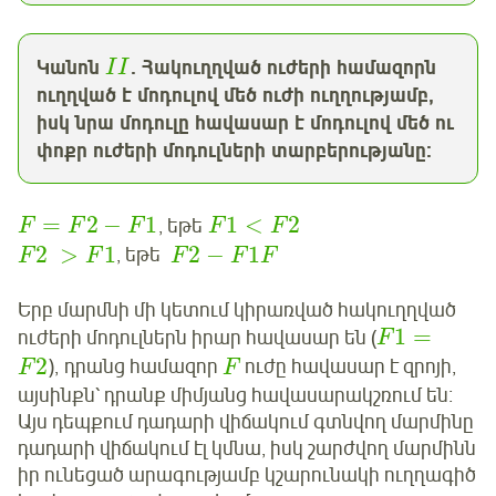
Կանոն
. Հակուղղված ուժերի համազորն
I
I
ուղղված է մոդուլով մեծ ուժի ուղղությամբ,
իսկ նրա մոդուլը հավասար է մոդուլով մեծ ու
փոքր
ուժերի մոդուլների տարբերությանը:
=
2
−
1
1
<
2
, եթե
F
F
F
F
F
2
>
1
2
−
1
, եթե
F
F
F
F
F
Երբ մարմնի մի կետում կիրառված հակուղղված
1
=
ուժերի մոդուլներն իրար հավասար են (
F
2
), դրանց համազոր
ուժը հավասար է զրոյի,
F
F
այսինքն՝ դրանք միմյանց հավասարակշռում են։
Այս դեպքում դադարի վիճակում գտնվող մարմինը
դադարի վիճակում էլ կմնա, իսկ շարժվող մարմինն
իր ունեցած արագությամբ կշարունակի ուղղագիծ