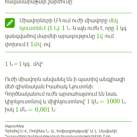
հավասարաչափ շարժումը։
Միավորների ՄՀ-ում ուժի միավորը
մեկ
1
1
1
նյուտոնն է (
Ն)։
Ն
-ն այն ուժն է, որը
կգ
1
զանգվածով մարմնի արագությունը
վ
-ում
1
փոխում է
մ/վ
-ով։
1
1
Ն =
կգ . մ/վ²
Ուժի միավորն անվանել են ի պատիվ անգլիացի
մեծ գիտնական Իսահակ Նյուտոնի։
Գործնականում ուժն արտահայտում են նաև
1
=
1000
կիլոնյուտոնով և միլինյուտոնով՝
կՆ
Ն,
1
=
0,001
իսկ
մՆ
Ն։
Աղբյուրները
Գրոմով Ս.Վ., Ռոդինա Ն. Ա., Խմբագրությամբ՝ Ա. Լ. Մամյանի;
Դասագիրք հանրակրթական հաստատությունների 7-րդ