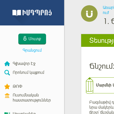
Առար
ուժ
1.
Տեսությ
Մուտք
Գրանցում
Գլխավոր Էջ
Ճնշում
Որոնում կայքում
Մարմնի կ
ԹՈՓ
Ուսումնական
հաստատություններ
Բազմաթիվ դի
նրա մակերևո
ճիշտ` ճնշմա