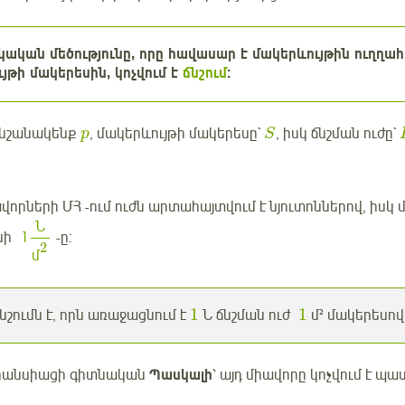
կական մեծությունը, որը հավասար է մակերևույթին ուղղա
յթի մակերեսին, կոչվում է
ճնշում
:
ը նշանակենք
, մակերևույթի մակերեսը`
, իսկ ճնշման ուժը`
p
S
վորների ՄՀ -ում ուժն արտահայտվում է նյուտոններով, իսկ
Ն
ինի
1
-ը:
2
մ
1
1
նշումն է, որն առաջացնում է
Ն ճնշման ուժ
մ² մակերեսով
րանսիացի գիտնական
Պասկալի
՝ այդ միավորը կոչվում է պաս