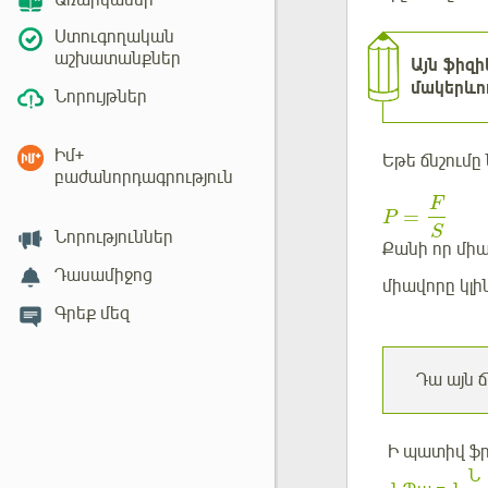
Առարկաներ
Ստուգողական
աշխատանքներ
Այն ֆիզի
մակերևու
Նորույթներ
Իմ+
Եթե ճնշում
բաժանորդագրություն
F
=
P
S
Նորություններ
Քանի որ միա
Դասամիջոց
միավորը կլ
Գրեք մեզ
Դա այն ճ
Ի պատիվ ֆ
Ն