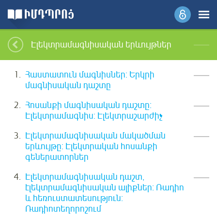
Էլեկտրամագնիսական երևույթներ
Հաստատուն մագնիսներ: Երկրի
մագնիսական դաշտը
Հոսանքի մագնիսական դաշտը:
Էլեկտրամագնիս: Էլեկտրաշարժիչ
Էլեկտրամագնիսական մակածման
երևույթը: Էլեկտրական հոսանքի
գեներատորներ
Էլեկտրամագնիսական դաշտ,
էլեկտրամագնիսական ալիքներ: Ռադիո
և հեռուստատեսություն:
Ռադիոտեղորոշում