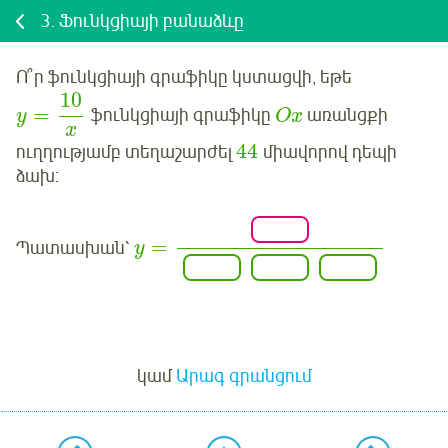
3.
Ֆունկցիայի բանաձևը
Ո՞ր ֆունկցիայի գրաֆիկը կստացվի, եթե
10
=
ֆունկցիայի գրաֆիկը
առանցքի
y
O
x
x
44
ուղղությամբ տեղաշարժել
միավորով դեպի
ձախ:
=
Պատասխան՝
y
Մուտք
կամ
Արագ գրանցում