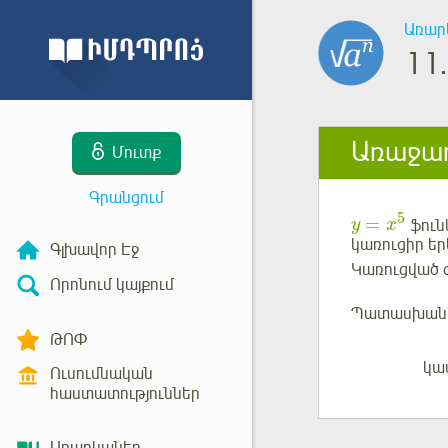
Առար
11.
Առաջադ
Մուտք
Գրանցում
5
=
ֆուն
y
x
կառուցիր ե
Գլխավոր Էջ
Կառուցված գ
Որոնում կայքում
Պատասխան
ԹՈՓ
կա
Մուտք
Ուսումնական
հաստատություններ