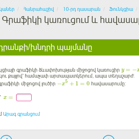
կաներ
Հանրահաշիվ
10-րդ դասարան
Ֆունկցիա
Գրաֆիկի կառուցում և հավասար
րանքի/խնդրի պայմանը
=
−
կցիայի գրաֆիկի ձևափոխության միջոցով կառուցիր
y
րկու քայլով՝ համաչափ արտապատկերում, ապա տեղաշարժ:
5
−
+
1
=
0
րաֆիկի միջոցով լուծիր
հավասարումը:
x
=
՝
x
մ
Արագ գրանցում