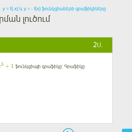
у = f(-x) և у = - f(x) ֆունկցիաների գրաֆիկիները
ման լուծում
2
Մ.
5
+
1
ֆունկցիայի գրաֆիկը: Գրաֆիկը
x