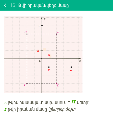
13.
Թվի իրական/կեղծ մասը
թվին համապատասխանում է
կետը:
z
H
թվի
իրական մասը
(
ընտրիր ճիշտ
z