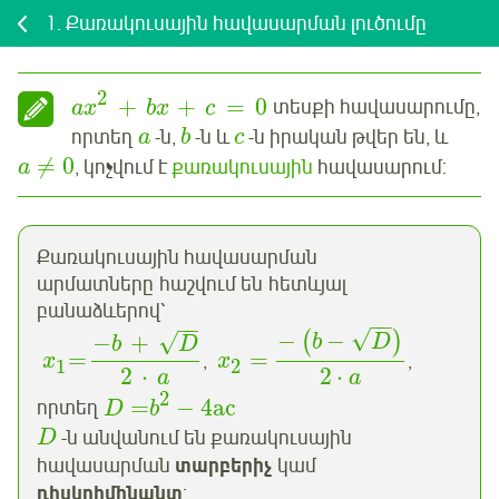
1.
Քառակուսային հավասարման լուծումը
2
+
+
=
0
տեսքի հավասարումը,
a
x
bx
c
որտեղ
-ն,
-ն և
-ն իրական թվեր են, և
a
b
c
≠
0
, կոչվում է
քառակուսային
հավասարում:
a
Քառակուսային հավասարման
արմատները հաշվում են հետևյալ
բանաձևերով՝
−
−
−
−
√
−
−
(
)
√
−
+
b
D
b
D
=
=
,
,
x
x
1
2
2
⋅
2
⋅
a
a
2
=
−
4ac
որտեղ
D
b
-ն անվանում են քառակուսային
D
հավասարման
տարբերիչ
կամ
դիսկրիմինանտ
: