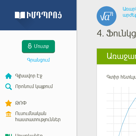
Առար
արժե
4.
Ֆունկց
Մուտք
Առաջադ
Գրանցում
Գլխավոր Էջ
Գտիր
հետևյ
Որոնում կայքում
ԹՈՓ
Ուսումնական
հաստատություններ