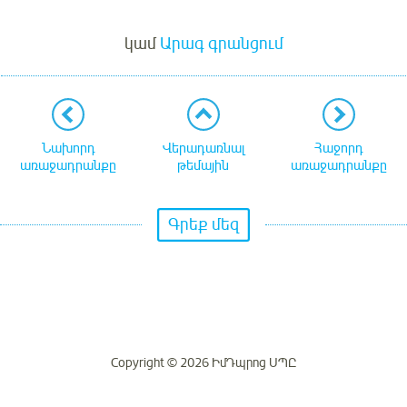
Մուտք
կամ
Արագ գրանցում
Նախորդ
Վերադառնալ
Հաջորդ
առաջադրանքը
թեմային
առաջադրանքը
Գրեք մեզ
Copyright © 2026 ԻմԴպրոց ՍՊԸ