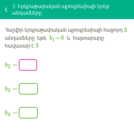
3.
Երկրաչափական պրոգրեսիայի երեք
անդամները
3
Հաշվիր
երկրաչափական պրոգրեսիայի հաջորդ
=
8
անդամները, եթե
և
հայտարարը
b
1
3
հավասար է
=
b
2
=
b
3
=
b
4