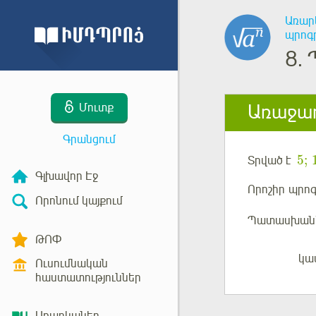
Առար
պրոգ
8.
Առաջադ
Մուտք
Գրանցում
5
;
Տրված է
Գլխավոր Էջ
Որոշիր
պրոգ
Որոնում կայքում
Պատասխան
ԹՈՓ
կա
Մուտք
Ուսումնական
հաստատություններ