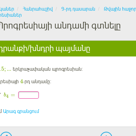
կաներ
Հանրահաշիվ
9-րդ դասարան
Թվային հաջո
րեսիաներ
Պրոգրեսիայի անդամի գտնելը
րանքի/խնդրի պայմանը
15
;
...
երկրաչափական պրոգրեսիան:
4
րեսիայի
-րդ անդամը:
=
՝
b
4
մ
Արագ գրանցում