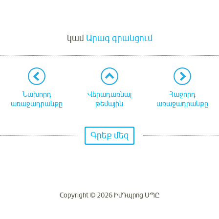
Մուտք
կամ
Արագ գրանցում
Նախորդ
Վերադառնալ
Հաջորդ
առաջադրանքը
թեմային
առաջադրանքը
Գրեք մեզ
Copyright © 2026 ԻմԴպրոց ՍՊԸ