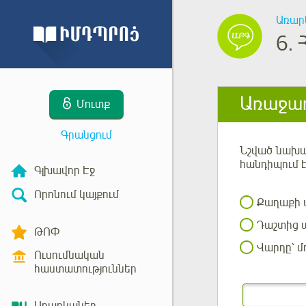
Առար
6.
Առաջադ
Մուտք
Գրանցում
Նշված
նախադ
հանդիպում 
Գլխավոր Էջ
Որոնում կայքում
Քաղաքի ա
Դաշտից ա
ԹՈՓ
Վարդը՝ մ
Ուսումնական
հաստատություններ