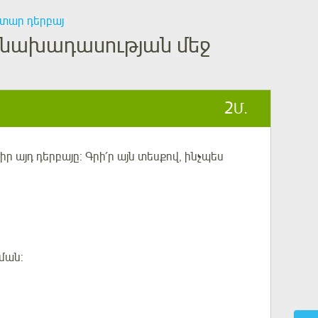
տար դերբայ
 նախադասության մեջ
2
Մ.
 այդ դերբայը: Գրի՛ր այն տեսքով, ինչպես
ման: