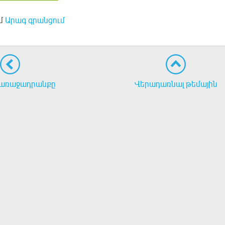
մ
Արագ գրանցում
առաջադրանքը
Վերադառնալ թեմային