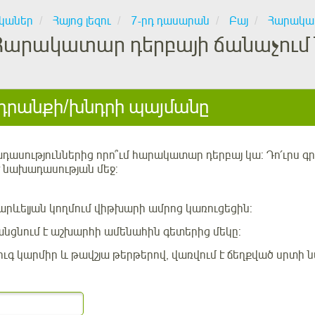
կաներ
Հայոց լեզու
7-րդ դասարան
Բայ
Հարակա
Հարակատար դերբայի ճանաչում
րանքի/խնդրի պայմանը
ասություններից որո՞ւմ հարակատար դերբայ կա: Դո՛ւրս գրիր
է նախադասության մեջ:
րևելյան կողմում վիթխարի ամրոց կառուցեցին:
նցնում է աշխարհի ամենահին գետերից մեկը:
ուգ կարմիր և թավշյա թերթերով, վառվում է ճեղքված սրտի ն