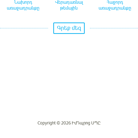
Նախորդ
Վերադառնալ
Հաջորդ
առաջադրանքը
թեմային
առաջադրանքը
Գրեք մեզ
Copyright © 2026 ԻմԴպրոց ՍՊԸ