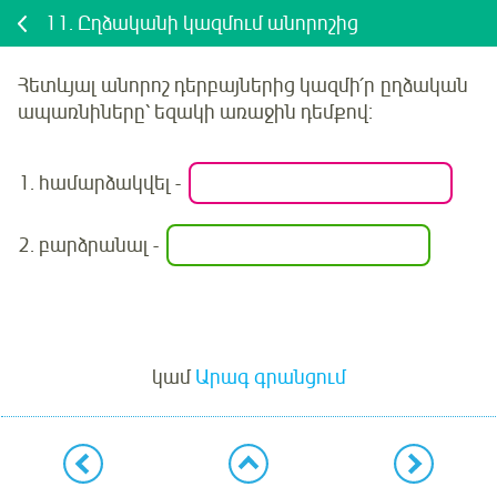
11.
Ըղձականի կազմում անորոշից
Հետևյալ
անորոշ դերբայներից կազմի՛ր ըղձական
ապառնիները՝ եզակի առաջին դեմքով:
1.
համարձակվել
-
2.
բարձրանալ
-
Մուտք
կամ
Արագ գրանցում