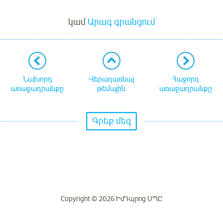
Մուտք
կամ
Արագ գրանցում
Նախորդ
Վերադառնալ
Հաջորդ
առաջադրանքը
թեմային
առաջադրանքը
Գրեք մեզ
Copyright © 2026 ԻմԴպրոց ՍՊԸ