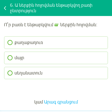
6.
Ա ներքին հոլովման ենթարկվող բառի
ընտրություն
Ո՞ր բառն է ենթարկվում
ա
ներքին հոլովման:
քաղաքադուռ
մայր
սեղանատուն
Մուտք
կամ
Արագ գրանցում