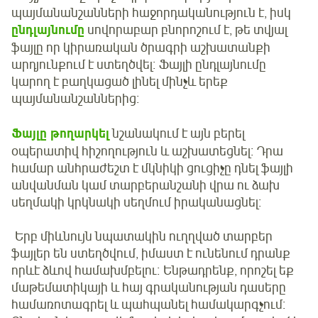
պայմանանշանների հաջորդականություն է, իսկ
ընդլայնումը
սովորաբար բնորոշում է, թե տվյալ
ֆայլը որ կիրառական ծրագրի աշխատանքի
արդյունքում է ստեղծվել։ Ֆայլի ընդլայնումը
կարող է բաղկացած լինել մինչև երեք
պայմանանշաններից։
Ֆայլը թողարկել
նշանակում է այն բերել
օպերատիվ հիշողություն և աշխատեցնել։ Դրա
համար անհրաժեշտ է մկնիկի ցուցիչը դնել ֆայլի
անվանման կամ տարբերանշանի վրա ու ձախ
սեղմակի կրկնակի սեղմում իրականացնել։
Երբ միևնույն նպատակին ուղղված տարբեր
ֆայլեր են ստեղծվում, իմաստ է ունենում դրանք
որևէ ձևով համախմբելու։ Ենթադրենք, որոշել եք
մաթեմատիկայի և հայ գրականության դասերը
համառոտագրել և պահպանել համակարգչում։