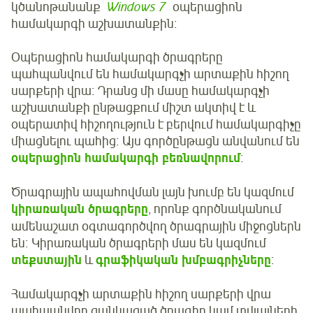
կծանոթանանք
Windows 7
օպերացիոն
համակարգի աշխատանքին։
Օպերացիոն համակարգի ծրագրերը
պահպանվում են համակարգչի արտաքին հիշող
սարքերի վրա։ Դրանց մի մասը համակարգչի
աշխատանքի ընթացքում միշտ ակտիվ է և
օպերատիվ հիշողություն է բերվում համակարգիչը
միացնելու պահից։ Այս գործընթացն անվանում են
օպերացիոն համակարգի բեռնավորում
։
Ծրագրային ապահովման լայն խումբ են կազմում
կիրառական ծրագրերը
, որոնք գործնականում
ամենաշատ օգտագործվող ծրագրային միջոցներն
են։ Կիրառական ծրագրերի մաս են կազմում
տեքստային
և
գրաֆիկական
խմբագրիչները
։
Համակարգչի արտաքին հիշող սարքերի վրա
պահպանվող ցանկացած ծրագիր կամ տվյալների