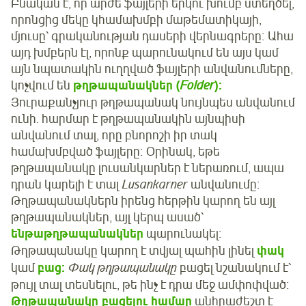
Բնական է, որ արժե ֆայլերի երկու խումբ ստեղծել,
որոնցից մեկը կհամախմբի մաթեմատիկայի,
մյուսը՝ գրականության դասերի վերնագրերը։ Ահա
այդ խմբերն էլ, որոնք պարունակում են այս կամ
այն նպատակին ուղղված ֆայլերի անվանումները,
կոչվում են
թղթապանակներ (
Folder
):
Յուրաքանչյուր թղթապանակ նույնպես անվանում
ունի. հարմար է թղթապանակին այնպիսի
անվանում տալ, որը բնորոշի իր տակ
համախմբված ֆայլերը։ Օրինակ, եթե
թղթապանակը լուսանկարներ է ներառում, ապա
դրան կարելի է տալ
Lusankarner
անվանումը։
Թղթապանակներն իրենց հերթին կարող են այլ
թղթապանակներ, այլ կերպ ասած՝
ենթաթղթապանակներ
պարունակել։
Թղթապանակը կարող է տվյալ պահին լինել
փակ
կամ
բաց:
Փակ թղթապանակը
բացել նշանակում է՝
թույլ տալ տեսնելու, թե ինչ է դրա մեջ ամփոփված։
Թղթապանակը բացելու համար
անհրաժեշտ է