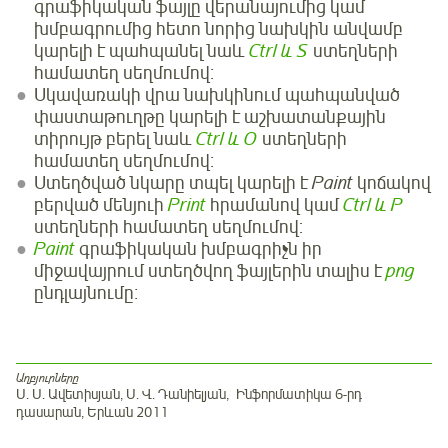
գրաֆիկական ֆայլը վերանայումից կամ
խմբագրումից հետո նորից նախկին անվամբ
կարելի է պահպանել նաև
Ctrl և S
ստեղների
համատեղ սեղմումով։
Սկավառակի վրա նախկինում պահպանված
փաստաթուղթը կարելի է աշխատանքային
տիրույթ բերել նաև
Ctrl և O
ստեղների
համատեղ սեղմումով։
Ստեղծված նկարը տպել կարելի է
Paint
կոճակով
բերված մենյուի
Print
հրամանով կամ
Ctrl և P
ստեղների համատեղ սեղմումով:
Paint
գրաֆիկական խմբագրիչն իր
միջավայրում ստեղծվող ֆայլերին տալիս է
png
ընդլայնումը։
Աղբյուրները
Ս. Ս. Ավետիսյան, Ս. Վ. Դանիելյան, Ինֆորմատիկա 6-րդ
դասարան, Երևան 2011