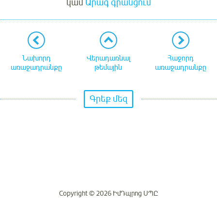
կամ
Արագ գրանցում
Նախորդ
Վերադառնալ
Հաջորդ
առաջադրանքը
թեմային
առաջադրանքը
Գրեք մեզ
Copyright © 2026 ԻմԴպրոց ՍՊԸ