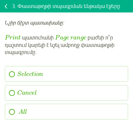
3.
Փաստաթղթի տպագրման ենթակա էջերը
Նշիր ճիշտ պատասխանը:
պատուհանի
բաժնի ո՞ր
P
r
i
n
t
P
a
g
e
r
a
n
g
e
դաշտում կարելի է նշել ամբողջ փաստաթղթի
տպագրումը:
S
e
l
e
c
t
i
o
n
C
a
n
c
e
l
A
l
l