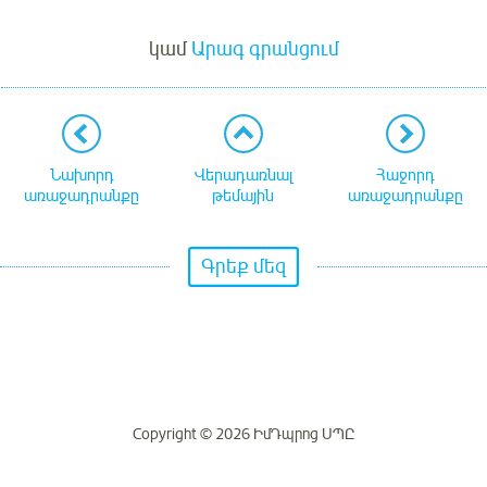
Մուտք
կամ
Արագ գրանցում
Նախորդ
Վերադառնալ
Հաջորդ
առաջադրանքը
թեմային
առաջադրանքը
Գրեք մեզ
Copyright © 2026 ԻմԴպրոց ՍՊԸ