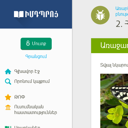
Առար
բնու
2.
Առաջադ
Մուտք
Գրանցում
Տվյալ
նկարու
Գլխավոր Էջ
Որոնում կայքում
ԹՈՓ
Ուսումնական
հաստատություններ