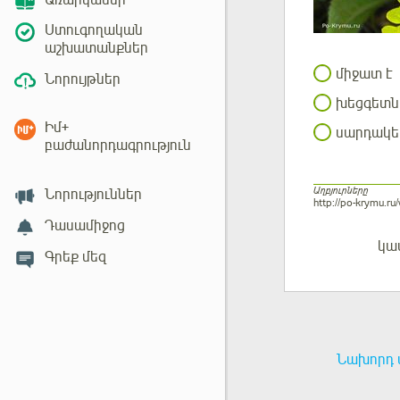
Առարկաներ
Ստուգողական
աշխատանքներ
միջատ է
Նորույթներ
խեցգետն
Իմ+
սարդակե
բաժանորդագրություն
Աղբյուրները
Նորություններ
http://po-krymu.r
Դասամիջոց
կա
Մուտք
Գրեք մեզ
Նախորդ 