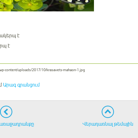
ակերպ է
րպ է
u/wp-content/uploads/2017/10/krasavets-mahaon-1.jpg
մ
Արագ գրանցում
առաջադրանքը
Վերադառնալ թեմային