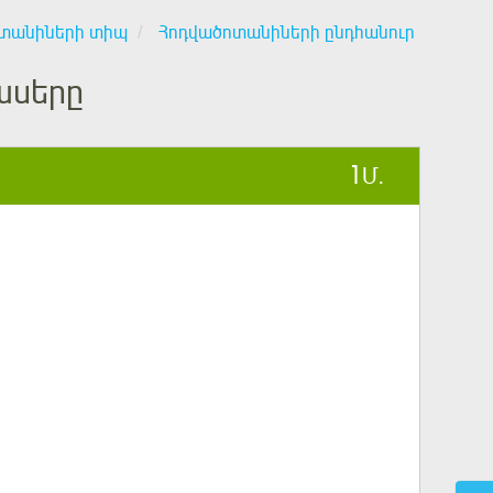
տանիների տիպ
Հոդվածոտանիների ընդհանուր
ասերը
1
Մ.