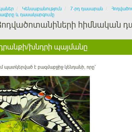
կաներ
Կենսաբանություն
7-րդ դասարան
Հոդվածո
թագիրը և դասակարգումը
Հոդվածոտանիների հիմնական դ
րանքի/խնդրի պայմանը
մ պատկերված է բազմաբջիջ կենդանի, որը՝