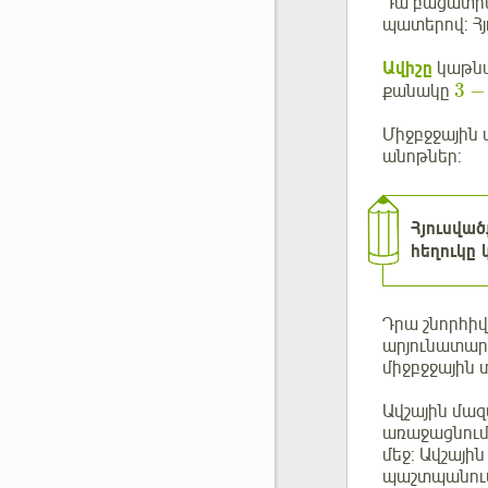
Դա բացատրվո
պատերով: Հյ
Ավիշը
կաթնա
3
−
քանակը
Միջբջջային 
անոթներ:
Հյուսված
հեղուկը 
Դրա շնորհիվ
արյունատար 
միջբջջային 
Ավշային մազ
առաջացնում 
մեջ։ Ավշայի
պաշտպանում