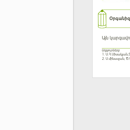
Օրգանիզմ
Այն կարգավո
Աղբյուրները
1. Ս.Հ.Սիսակյան
2. Ս.մինասյան, 