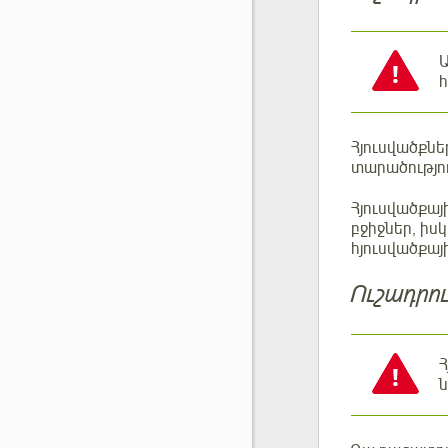
Ա
հ
Հյուսվածքնե
տարածությու
Հյուսվածքայ
բջիջներ, իս
հյուսվածքայ
Ուշադրու
Հ
ն