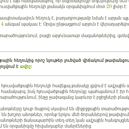
ւմ է այն հանգամանքով, որ սպիտակուցի մոլեկուլները մեծ
20
ուսվածքային հեղուկի քանակն օրգանիզմում մոտ
լիտր է:
սպիտակավուն հեղուկ է, բաղադրությամբ նման է արյան պլ
4
անգամ պակաս է: Օրվա ընթացքում արյուն է վերադարձվո
տարածությունում, բացի արյունատար մազանոթներից, գտնվու
քային հեղուկից որոշ նյութեր լուծված վիճակում թափանցու
կոչվում է
ավիշ
:
 հյուսվածքային հեղուկի հավելյալ քանակը լցվում է ավշային
համակարգ, իսկ հյուսվածքային հեղուկը պահպանում է իր 
տարածությունում, ինչը չափազանց կարևոր է բջիջների բնա
անոթները կույր ծայրով սկսվում են միջբջջային տարածությո
են խոշոր անոթներ, որոնք երկու մեծ ծորաններով թափվո
ն անոթների ճանապարհին տեղ-տեղ կան ավշային հանգույցնե
 են օրգանիզմը հիվանդաբեր մանրէներից: