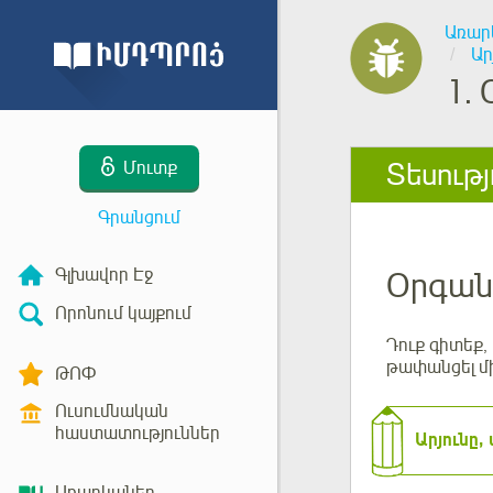
Առար
Ար
1.
Տեսությ
Մուտք
Գրանցում
Գլխավոր Էջ
Օրգան
Որոնում կայքում
Դուք գիտեք,
թափանցել մի
ԹՈՓ
Ուսումնական
հաստատություններ
Արյունը,