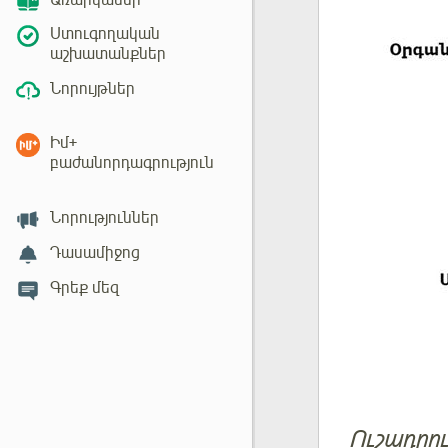
Առարկաներ
Ստուգողական
աշխատանքներ
Նորույթներ
Իմ+
բաժանորդագրություն
Նորություններ
Դասամիջոց
Գրեք մեզ
Ուշադրու