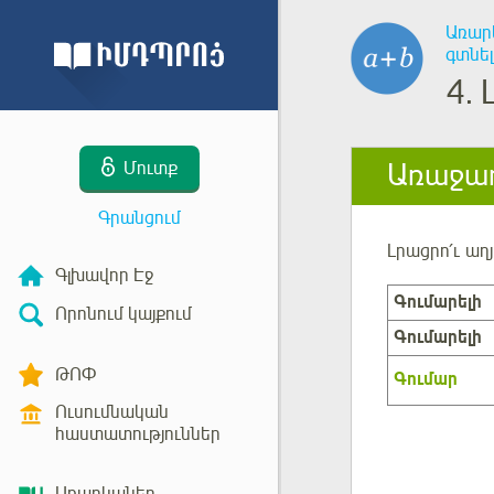
Առար
գտնել
4.
Առաջադ
Մուտք
Գրանցում
Լրացրո՛ւ
աղ
Գլխավոր Էջ
Գումարելի
Որոնում կայքում
Գումարելի
ԹՈՓ
Գումար
Ուսումնական
հաստատություններ