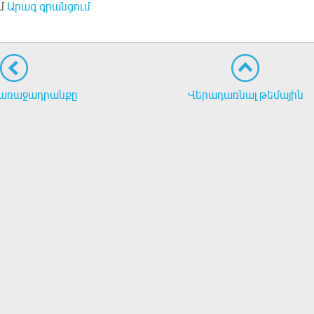
մ
Արագ գրանցում
առաջադրանքը
Վերադառնալ թեմային