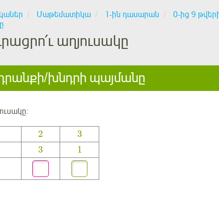
կաներ
Մաթեմատիկա
1-ին դասարան
0-ից 9 թվեր
ը
Լրացրո՛ւ աղյուսակը
րանքի/խնդրի պայմանը
յուսակը
:
2
3
3
1