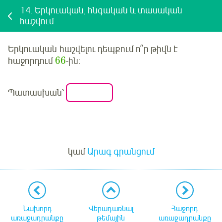
14.
Երկուական, հնգական և տասական
հաշվում
Երկուական
հաշվելու դեպքում ո՞ր թիվն է
66
հաջորդում
-ին:
Պատասխան՝
Մուտք
կամ
Արագ գրանցում
Նախորդ
Վերադառնալ
Հաջորդ
առաջադրանքը
թեմային
առաջադրանքը