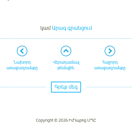
Մուտք
կամ
Արագ գրանցում
Նախորդ
Վերադառնալ
Հաջորդ
առաջադրանքը
թեմային
առաջադրանքը
Գրեք մեզ
Copyright © 2026 ԻմԴպրոց ՍՊԸ