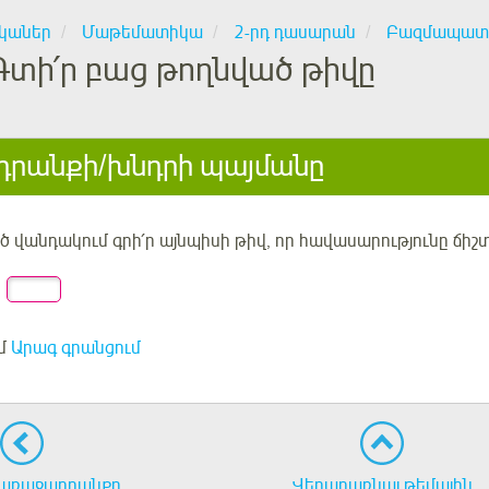
կաներ
Մաթեմատիկա
2-րդ դասարան
Բազմապատ
Գտի՛ր բաց թողնված թիվը
րանքի/խնդրի պայմանը
 վանդակում գրի՛ր այնպիսի թիվ, որ հավասարությունը ճիշտ 
մ
Արագ գրանցում
առաջադրանքը
Վերադառնալ թեմային