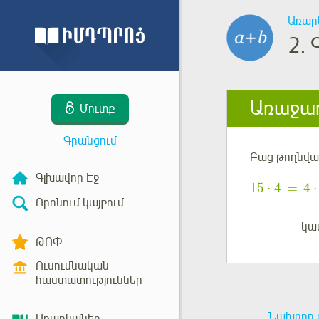
Առար
2.
Առաջադ
Մուտք
Գրանցում
Բաց թողնված
Գլխավոր Էջ
15
⋅
4
=
4
⋅
Որոնում կայքում
կա
Մուտք
ԹՈՓ
Ուսումնական
հաստատություններ
Նախորդ 