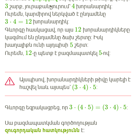
3
4
շարք, յուրաքանչյուրում՝
խորանարդիկ:
Ուրեմն, կարմիրով ներկված է ընդամենը
3
⋅
4
=
12
խորանարդիկ:
12
Գևորգը հասկացավ, որ այս
խորանարդիկները
կազմում են ընդամենը ձախ շերտը: Իսկ
5
խաղալիքն ունի այդպիսի
շերտ:
12
5
Ուրեմն,
-ը պետք է բազմապատկել
-ով:
Այսպիսով, խորանարդիկների թիվը կարելի է
(
3
⋅
4
)
⋅
5
հաշվել նաև այսպես՝
:
3
⋅
(
4
⋅
5
)
=
(
3
⋅
4
)
⋅
5
Գևորգը եզրակացրեց, որ
:
Սա բազմապատկման գործողության
զուգորդական հատկությունն
է: