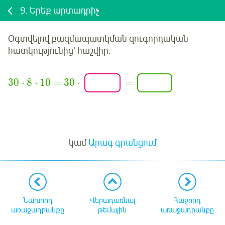
9.
Երեք արտադրիչ
Օգտվելով բազմապատկման զուգորդական
հատկությունից՝ հաշվիր:
30
⋅
8
⋅
10
=
30
⋅
=
Մուտք
կամ
Արագ գրանցում
Նախորդ
Վերադառնալ
Հաջորդ
առաջադրանքը
թեմային
առաջադրանքը