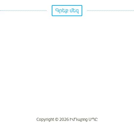
Գրեք մեզ
Copyright © 2026 ԻմԴպրոց ՍՊԸ