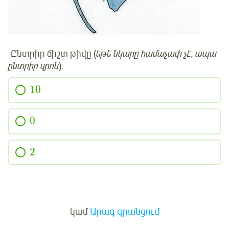
Ընտրիր ճիշտ թիվը (
եթե նկարը համաչափ չէ, ապա
ընտրիր զրոն
):
10
0
2
Մուտք
կամ
Արագ գրանցում