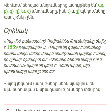
Վերևում բերված պնդումներից ասույթներ են՝
ա),
բ), գ), դ), ե), զ)
պնդումները, իսկ
է)
և
ը)
պնդումները
ասույթներ չեն:
Օրինակ
«Հայ մեծ բանաստեղծ Հովհաննես Թումանյանը ծնվել
1869
է
թվականին» և «Գարունը գալիս է ձմռանից
հետո» պնդումների մասին միանշանակ կարելի է ասել,
որ դրանք ճշմարիտ են: «Ձմռանը ճնճղուկները քուն
են մտնում» պնդումը կեղծ է: Հետևաբար, այս
պնդումները ասույթներ են:
Հայոց լեզվում ասույթները ներկայացվում են
պատմողական նախադասությունների տեսքով:
Սակայն, ոչ բոլոր պատմողական