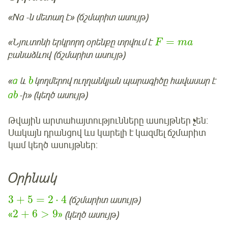
«Nа -ն մետաղ է» (ճշմարիտ ասույթ)
=
«Նյուտոնի երկրորդ օրենքը տրվում է
F
m
a
բանաձևով (ճշմարիտ ասույթ)
«
а
և
կողմերով ուղղանկյան պարագիծը հավասար է
b
а
-ի» (կեղծ ասույթ)
b
Թվային արտահայտությունները ասույթներ չեն:
Սակայն դրանցով ևս կարելի է կազմել ճշմարիտ
կամ կեղծ ասույթներ:
Օրինակ
3
+
5
=
2
⋅
4
(ճշմարիտ ասույթ)
2
+
6
>
9
«
»
(կեղծ ասույթ)