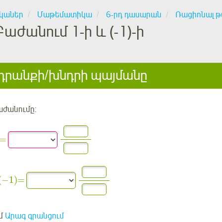
կաներ
Մաթեմատիկա
6-րդ դասարան
Ռացիոնալ թ
Բաժանում 1-ի և (-1)-ի
րանքի/խնդրի պայմանը
ժանումը:
=
(
−
1
)
=
մ
Արագ գրանցում