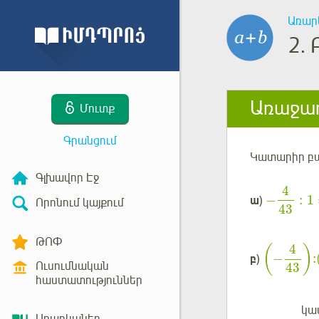
Առար
2.
Առաջադ
Մուտք
Գրանցում
Կատարիր բա
Գլխավոր Էջ
4
−
:
1
ա
)
Որոնում կայքում
43
ԹՈՓ
4
(
)
−
:
բ
)
Ուսումնական
43
հաստատություններ
կա
Մուտք