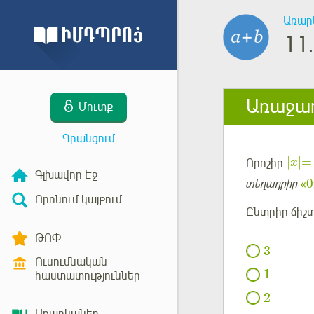
Առար
11.
Առաջադ
Մուտք
Գրանցում
|
|
=
Որոշիր
x
Գլխավոր Էջ
0
տեղադրիր
«
Որոնում կայքում
Ընտրիր ճիշ
ԹՈՓ
3
Ուսումնական
1
հաստատություններ
2