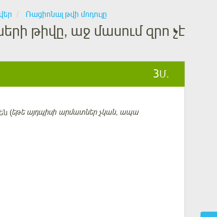
վեր
Ռացիոնալ թվի մոդուլը
ի թիվը, աջ մասում զրո չէ
3
Մ.
են (
եթե այդպիսի արմատներ չկան, ապա