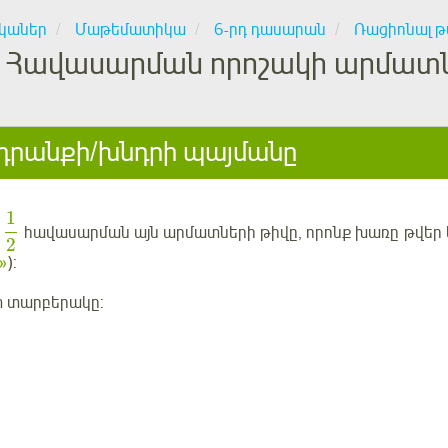
կաներ
Մաթեմատիկա
6-րդ դասարան
Ռացիոնալ թ
Հավասարման որոշակի արմատներ
րանքի/խնդրի պայմանը
1
հավասարման այն արմատների թիվը, որոնք
խառը
թվեր 
2
»
):
տ տարբերակը: