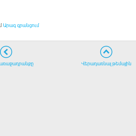
մ
Արագ գրանցում
առաջադրանքը
Վերադառնալ թեմային