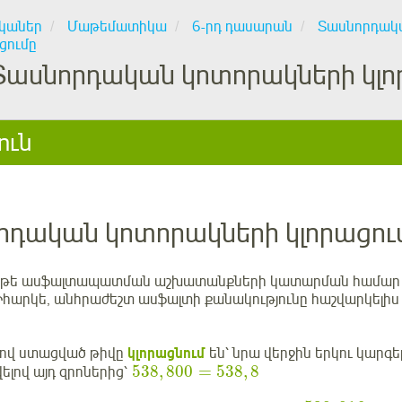
կաներ
Մաթեմատիկա
6-րդ դասարան
Տասնորդակ
ցումը
Տասնորդական կոտորակների կլո
ուն
րդական կոտորակների կլորացու
 թե ասֆալտապատման աշխատանքների կատարման համար չափ
Իհարկե, անհրաժեշտ ասֆալտի քանակությունը հաշվարկելիս 
ով ստացված թիվը
կլորացնում
են՝ նրա վերջին երկու կարգ
538
,
800
=
538
,
8
լով այդ զրոներից՝