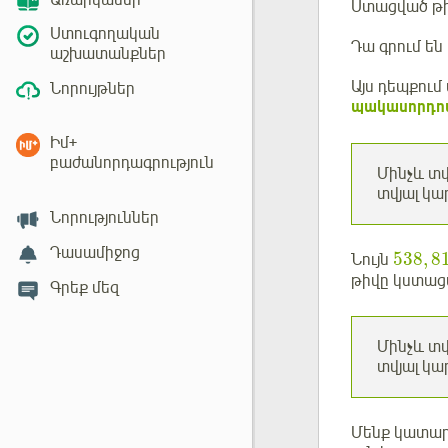
Առարկաներ
Ստացված թի
Ստուգողական
Դա գրում են
աշխատանքներ
Այս դեպքում
Նորույթներ
պակասորդո
Իմ+
բաժանորդագրություն
Մինչև տվ
տվյալ կա
Նորություններ
Դասամիջոց
538
,
8
Նույն
թիվը կստաց
Գրեք մեզ
Մինչև տվ
տվյալ կա
Մենք կատարե