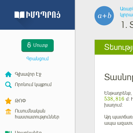
Առար
կլորա
1.
Տեսությ
Մուտք
Գրանցում
Գլխավոր Էջ
Տասնո
Որոնում կայքում
Ենթադրենք,
538
,
816
մ: 
ԹՈՓ
խաղում:
Ուսումնական
հաստատություններ
Այդ պատճառ
ապա ազատվե