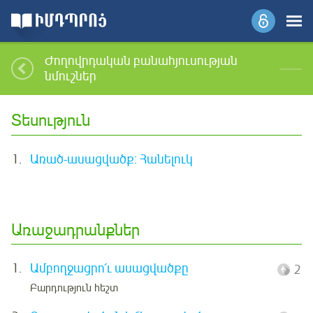
Ժողովրդական բանահյուսության
նմուշներ
Տեսություն
1.
Առած-ասացվածք: Հանելուկ
Առաջադրանքներ
1.
Ամբողջացրո՛ւ ասացվածքը
2
Բարդություն հեշտ