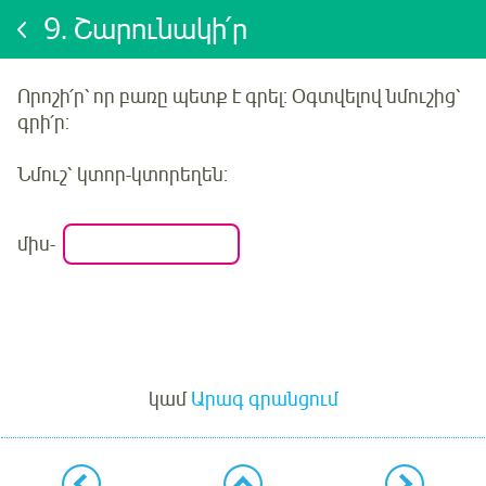
9.
Շարունակի՛ր
Որոշի՛ր
՝ որ բառը պետք է գրել: Օգտվելով նմուշից՝
գրի՛ր:
Նմուշ՝
կտոր-կտորեղեն
:
միս
-
Մուտք
կամ
Արագ գրանցում