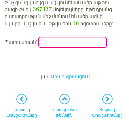
Ի՞նչ զանգված (զ.ա.մ.) կունենան ածխաթթու
367337
գազի թվով
մոլեկուլները, եթե դրանց
բաղադրության մեջ մտնում են ածխածնի՝
16
նկարում նշված, և թթվածին-
իզոտոպները:
Պատասխան՝
Մուտք
կամ
Արագ գրանցում
Նախորդ
Վերադառնալ
Հաջորդ
առաջադրանքը
թեմային
առաջադրանքը