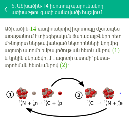
5.
Ածխածին-14 իզոտոպ պարունակող
ածխաթթու գազի զանգվածի հաշվում
14
Ածխածին-
ռադիոակտիվ իզոտոպը մշտապես
առաջանում է տիեզերական ճառագայթների հետ
մթնոլորտ ներթափանցած նեյտրոնների կողմից
(
1
)
ազոտի ատոմի ռմբակոծության հետևանքով
և կրկին վերածվում է ազոտի ատոմի՝ բետա-
(
2
)
տրոհման հետևանքով
: