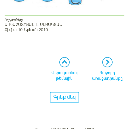
Աղբյուրները
Ա․ ԽԱՉԱՏՐՅԱՆ, Լ․ ՍԱՀԱԿՅԱՆ
Քիմիա-10, Երևան-2010
Վերադառնալ
Հաջորդ
թեմային
առաջադրանքը
Գրեք մեզ