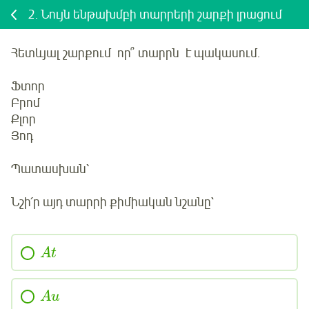
2.
Նույն ենթախմբի տարրերի շարքի լրացում
Հետևյալ
շարքում որ՞ տարրն է պակասում.
Ֆտոր
Բրոմ
Քլոր
Յոդ
Պատասխան՝
Նշի՛ր
այդ տարրի քիմիական նշանը`
A
t
A
u