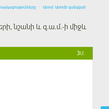
հասկացությունները
Ատոմ: Ատոմի զանգված
ի, նշանի և զ.ա.մ.-ի միջև
3
Մ.