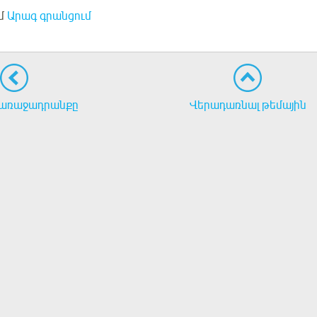
մ
Արագ գրանցում
առաջադրանքը
Վերադառնալ թեմային