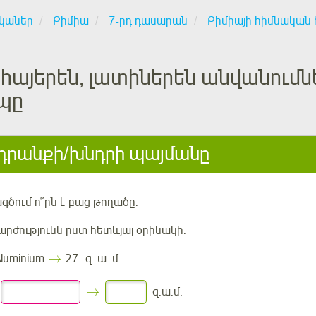
կաներ
Քիմիա
7-րդ դասարան
Քիմիայի հիմնական 
հայերեն, լատիներեն անվանումներ
պը
րանքի/խնդրի պայմանը
ագծում
ո՞րն է
բաց թողածը:
արժությունն ըստ հետևյալ օրինակի.
→
luminium
27 զ. ա. մ.
→
զ.ա.մ.