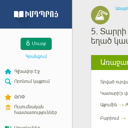
Առար
5.
Տարրի 
եղած կա
Մուտք
Գրանցում
Առաջադ
Գլխավոր Էջ
Որոնում կայքում
Տրված ուրվ
Կատարի՛ր վ
ԹՈՓ
→
Ալյումին
A
Ուսումնական
հաստատություններ
→
Բարիում