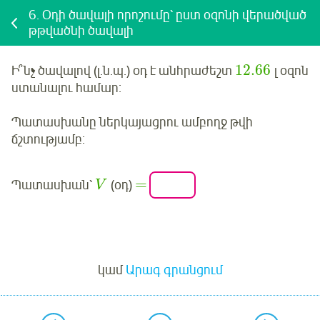
6.
Օդի ծավալի որոշումը՝ ըստ օզոնի վերածված
թթվածնի ծավալի
12.66
Ի՞նչ ծավալով (լ.ն.պ.) օդ է անհրաժեշտ
լ օզոն
ստանալու համար:
Պատասխանը ներկայացրու ամբողջ թվի
ճշտությամբ:
=
Պատասխան՝
(օդ)
V
Մուտք
կամ
Արագ գրանցում