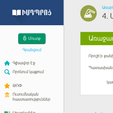
Առար
4.
Առաջադ
Մուտք
Գրանցում
Որոշի՛ր
քանի
Գլխավոր Էջ
Պատասխան
Որոնում կայքում
կա
Մուտք
ԹՈՓ
Ուսումնական
հաստատություններ