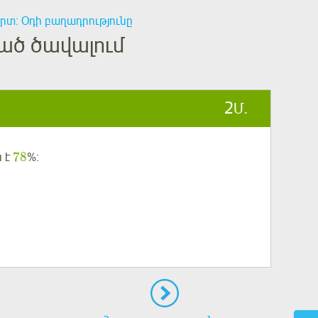
րտ: Օդի բաղադրությունը
ված ծավալում
2
Մ.
78
ն է
%: