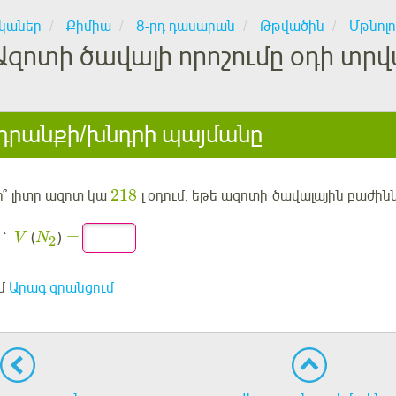
կաներ
Քիմիա
8-րդ դասարան
Թթվածին
Մթնոլո
Ազոտի ծավալի որոշումը օդի տր
րանքի/խնդրի պայմանը
218
՞ լիտր ազոտ կա
լ օդում, եթե ազոտի ծավալային բաժին
=
 ՝
(
)
V
N
2
մ
Արագ գրանցում