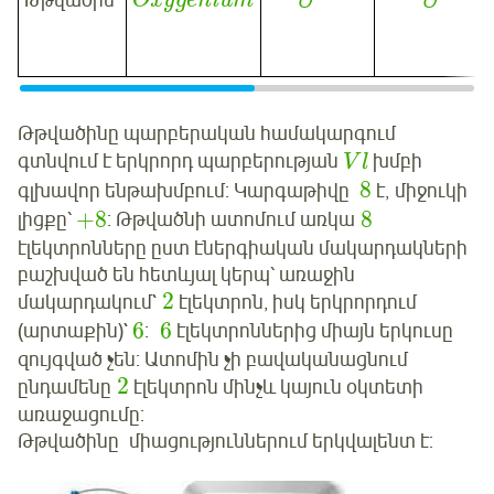
Թթվածին
Օ
Օ
O
x
y
g
e
n
i
u
m
Թթվածինը պարբերական համակարգում
գտնվում է երկրորդ պարբերության
խմբի
V
l
8
գլխավոր ենթախմբում: Կարգաթիվը
է, միջուկի
+
8
8
լիցքը՝
: Թթվածնի ատոմում առկա
էլեկտրոնները ըստ էներգիական մակարդակների
բաշխված են հետևյալ կերպ՝ առաջին
2
մակարդակում`
էլեկտրոն, իսկ երկրորդում
6
6
(արտաքին)`
:
էլեկտրոններից միայն երկուսը
զույգված չեն: Ատոմին չի բավականացնում
2
ընդամենը
էլեկտրոն մինչև կայուն օկտետի
առաջացումը:
Թթվածինը միացություններում երկվալենտ է: