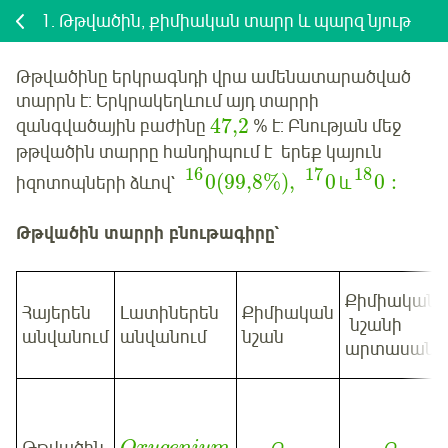
1.
Թթվածին, քիմիական տարր և պարզ նյութ
Թթվածինը երկրագնդի վրա ամենատարածված
տարրն է: Երկրակեղևում այդ տարրի
47,2
զանգվածային բաժինը
% է: Բնության մեջ
թթվածին տարրը հանդիպում է երեք կայուն
16
17
18
0
(
99
,
8
%),
0
0
:
իզոտոպների ձևով`
և
Թթվածին տարրի բնութագիրը`
Քիմիական
Հայերեն
Լատիներեն
Քիմիական
նշանի
անվանում
անվանում
նշան
արտասանու