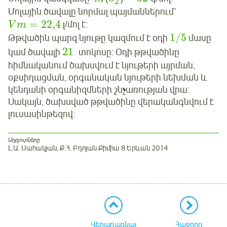
2
Մոլային ծավալը նորմալ պայմաններում՝
=
22,4
լ/մոլ է:
V
m
1
/
5
Թթվածին պարզ նյութը կազմում է օդի
մասը
21
կամ ծավալի
տոկոսը: Օդի թթվածինը
հիմնականում ծախսվում է նյութերի այրման,
օքսիդացման, օրգանական նյութերի նեխման և
կենդանի օրգանիզմների շնչառության վրա:
Սակայն, ծախսված թթվածինը վերականգնվում է
լուսասինթեզով:
Աղբյուրները
Լ.Ա. Սահակյան, Ք.Հ. Բդոյան Քիմիա 8 Երևան 2014
Վերադառնալ
Հաջորդ