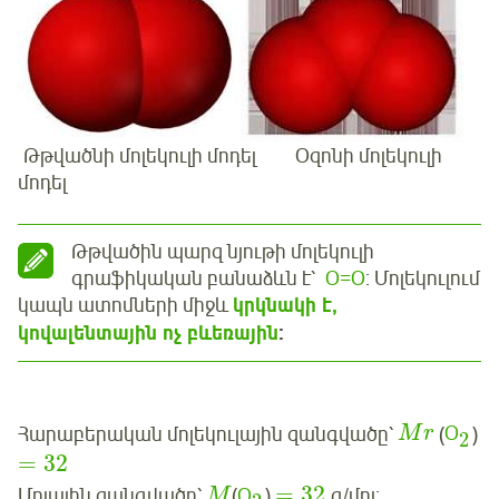
Թթվածնի մոլեկուլի մոդել Օզոնի մոլեկուլի
մոդել
Թթվածին պարզ նյութի մոլեկուլի
գրաֆիկական բանաձևն է՝
O=O
: Մոլեկուլում
կապն ատոմների միջև
կրկնակի է
,
կովալենտային ոչ բևեռային
:
Հարաբերական մոլեկուլային զանգվածը՝
(
Օ
)
M
r
2
=
32
=
32
Մոլային զանգվածը՝
(
Օ
)
գ/մոլ:
M